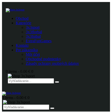
Obchod
Kategórie
3x3sport
3x3florbal
3x3futbal
ExtraFunGames
Kontakt
Pre zákazníka
Môj účet
Obchodné podmienky
Zásady ochrany osobných údajov
0 items
-
0.00 €
0
0 items
-
0.00 €
0