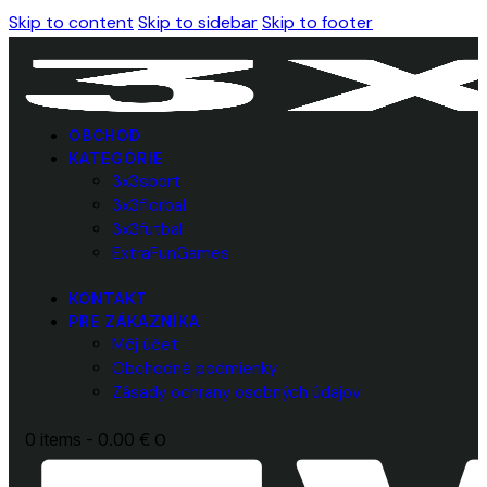
Skip to content
Skip to sidebar
Skip to footer
OBCHOD
KATEGÓRIE
3x3sport
3x3florbal
3x3futbal
ExtraFunGames
KONTAKT
PRE ZÁKAZNÍKA
Môj účet
Obchodné podmienky
Zásady ochrany osobných údajov
0 items
-
0.00 €
0