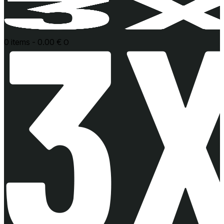
0 items
-
0.00 €
0