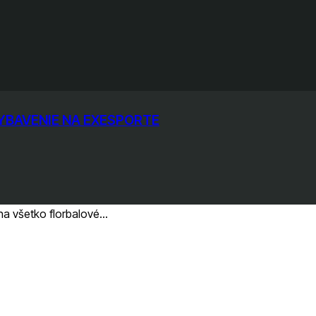
VYBAVENIE NA EXESPORTE
na všetko florbalové...