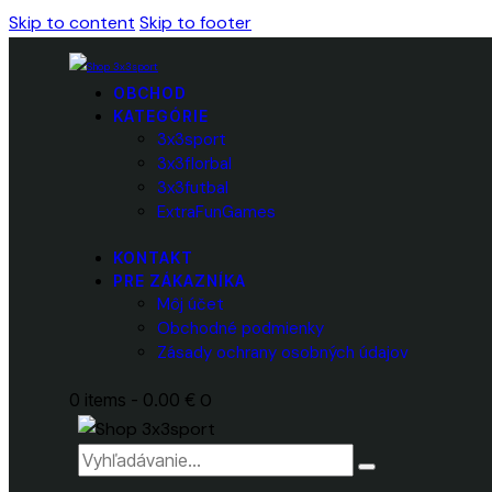
Skip to content
Skip to footer
OBCHOD
KATEGÓRIE
3x3sport
3x3florbal
3x3futbal
ExtraFunGames
KONTAKT
PRE ZÁKAZNÍKA
Môj účet
Obchodné podmienky
Zásady ochrany osobných údajov
0 items
-
0.00 €
0