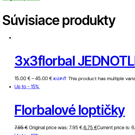
Súvisiace produkty
3x3florbal JEDNOTLI
15.00
€
–
45.00
€
This product has multiple var
KÚPIŤ
Up to
- 15%
Florbalové loptičky
7.95
€
Original price was: 7.95 €.
6.75
€
Current price is: 6