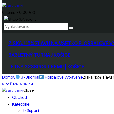
0 items
-
0.00 €
0
ZÍSKAJ 15% ZĽAVU NA VŠETKO FLORBALOVÉ 
3X3LETNÝ TURNAJ KOŠICE
LETNÝ 3X3SPORT KEMP | KOŠICE
Domov
3x3florbal
Florbalové vybavenie
Získaj 15% zľavu 
SPAŤ DO SHOPU
Close
Obchod
Kategórie
3x3sport