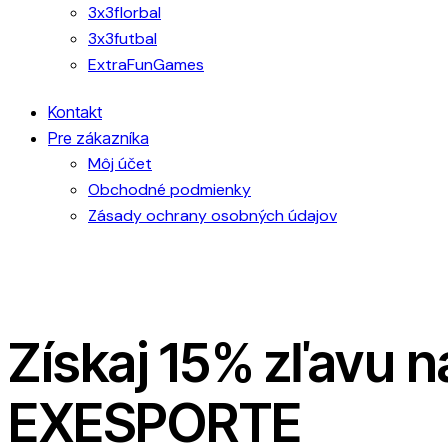
3x3florbal
3x3futbal
ExtraFunGames
Kontakt
Pre zákazníka
Môj účet
Obchodné podmienky
Zásady ochrany osobných údajov
Získaj 15% zľavu n
EXESPORTE